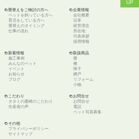
UP
畳替えをご検討の方へ
企業情報
tabs
tabs
ペットを飼っている方へ
会社概要
育児をしている方へ
沿革
畳替えのタイミング
経営理念
仕事の流れ
所在地
代表挨拶
採用情報
新着情報
取扱商品
tabs
tabs
施工事例
畳
みんなのペット
襖
イベント
障子
お知らせ
網戸
ブログ
リフォーム
小物
こだわり
お問合せ
tabs
tabs
タタミの栗崎のこだわり
お問合せ
生産者の声
電話
ペット写真募集
その他
tabs
プライバシーポリシー
サイトマップ