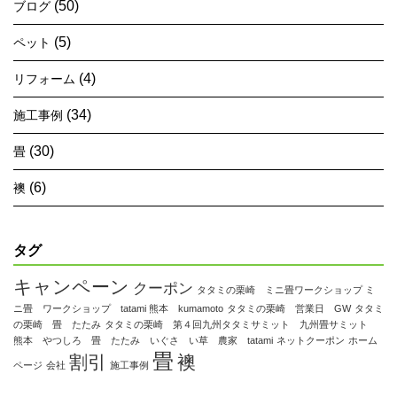
(50)
ブログ
(5)
ペット
(4)
リフォーム
(34)
施工事例
(30)
畳
(6)
襖
タグ
キャンペーン
クーポン
タタミの栗崎 ミニ畳ワークショップ ミ
ニ畳 ワークショップ tatami 熊本 kumamoto
タタミの栗崎 営業日 GW
タタミ
の栗崎 畳 たたみ
タタミの栗崎 第４回九州タタミサミット 九州畳サミット
熊本 やつしろ 畳 たたみ いぐさ い草 農家 tatami
ネットクーポン
ホーム
畳
割引
襖
ページ
会社
施工事例