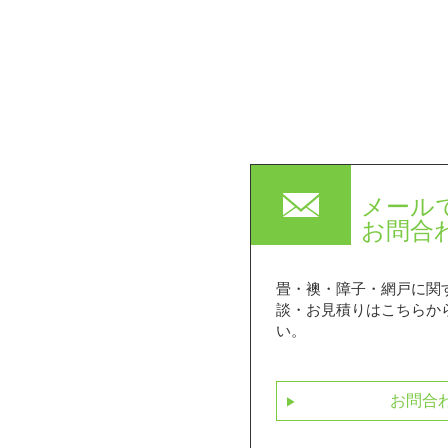
mail
メール
お問合
畳・襖・障子・網戸に関
談・お見積りはこちらか
い。
お問合
next