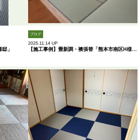
ブログ
2025.11.14
UP
様邸」
【施工事例】畳新調・襖張替「熊本市南区H様邸」