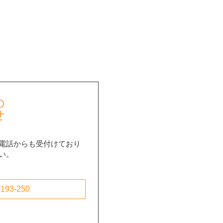
の
せ
電話からも受付けており
い。
193-250