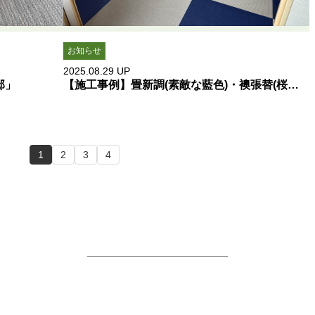
お知らせ
2025.08.29
UP
邸」
【施工事例】畳新調(素敵な藍色)・襖張替(桜と紅葉)「熊本市東区G様邸」
1
2
3
4