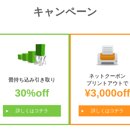
キャンペーン
ネットクーポン
畳持ち込み引き取り
プリントアウトで
30%off
¥3,000off
詳しくはコチラ
詳しくはコチラ
next
next