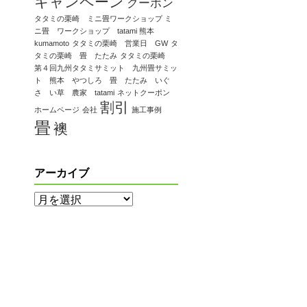
キャンペーン
クーポン
タタミの栗崎 ミニ畳ワークショップ ミ
ニ畳 ワークショップ tatami 熊本
kumamoto
タタミの栗崎 営業日 GW
タ
タミの栗崎 畳 たたみ
タタミの栗崎
第４回九州タタミサミット 九州畳サミッ
ト 熊本 やつしろ 畳 たたみ いぐ
さ い草 農家 tatami
ネットクーポン
割引
ホームページ
会社
施工事例
畳
襖
アーカイブ
ア
ー
カ
イ
ブ