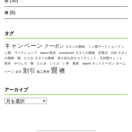
(30)
畳
(6)
襖
タグ
キャンペーン
クーポン
タタミの栗崎 ミニ畳ワークショップ ミ
ニ畳 ワークショップ tatami 熊本 kumamoto
タタミの栗崎 営業日 GW
タタミ
の栗崎 畳 たたみ
タタミの栗崎 第４回九州タタミサミット 九州畳サミット
熊本 やつしろ 畳 たたみ いぐさ い草 農家 tatami
ネットクーポン
ホーム
畳
割引
襖
ページ
会社
施工事例
アーカイブ
ア
ー
カ
イ
ブ