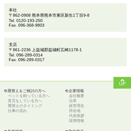
本社
〒862-0908 熊本県熊本市東区新生1丁目9-8
Tel. 0120-193-250
Fax. 096-368-9803
支店
〒861-2236 上益城郡益城町広崎1178-1
Tel. 096-289-0314
Fax. 096-289-0317
up
UP
畳替えをご検討の方へ
企業情報
tabs
tabs
ペットを飼っている方へ
会社概要
育児をしている方へ
沿革
畳替えのタイミング
経営理念
仕事の流れ
所在地
代表挨拶
採用情報