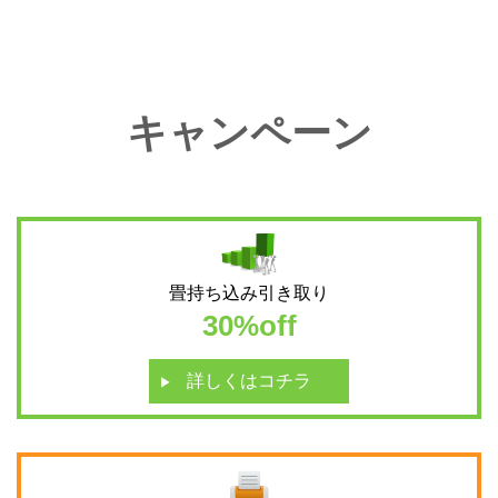
キャンペーン
畳持ち込み引き取り
30%off
詳しくはコチラ
next