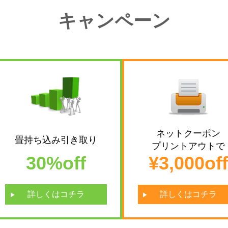
キャンペーン
ネットクーポン
畳持ち込み引き取り
プリントアウトで
30%off
¥3,000off
詳しくはコチラ
詳しくはコチラ
next
next