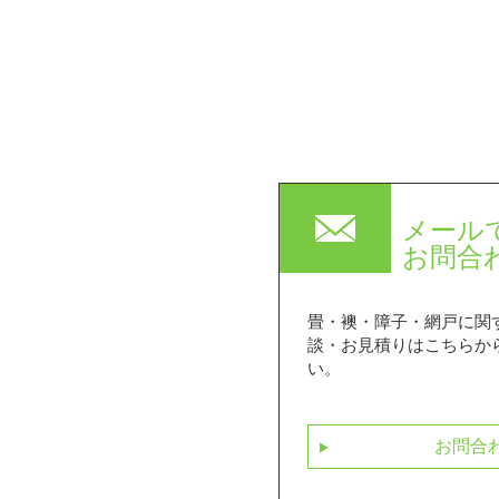
mail
メール
お問合
畳・襖・障子・網戸に関
談・お見積りはこちらか
い。
お問合
next