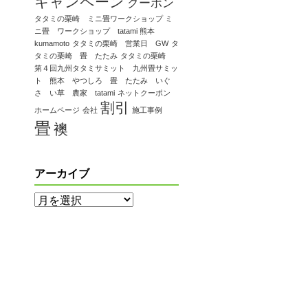
キャンペーン
クーポン
タタミの栗崎 ミニ畳ワークショップ ミ
ニ畳 ワークショップ tatami 熊本
kumamoto
タタミの栗崎 営業日 GW
タ
タミの栗崎 畳 たたみ
タタミの栗崎
第４回九州タタミサミット 九州畳サミッ
ト 熊本 やつしろ 畳 たたみ いぐ
さ い草 農家 tatami
ネットクーポン
割引
ホームページ
会社
施工事例
畳
襖
アーカイブ
ア
ー
カ
イ
ブ