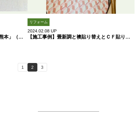
リフォーム
2024.02.08
UP
【施工事例】縁無し１帖物畳新調「熊本」（有）タタミの栗崎
【施工事例】畳新調と襖貼り替えとＣＦ貼り替え「熊本」（有）タタミの栗崎
1
2
3