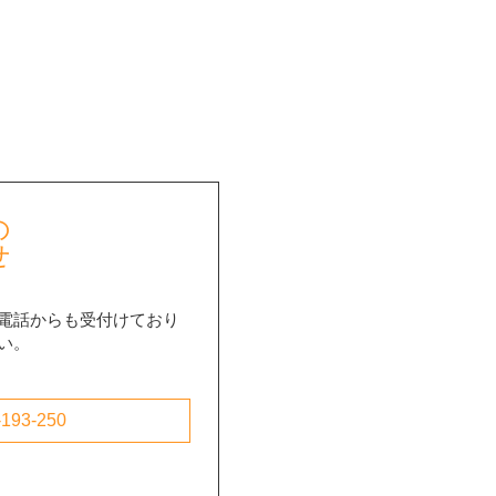
の
せ
電話からも受付けており
い。
193-250